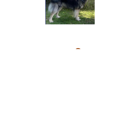
Cenay von
der Ruhrquelle