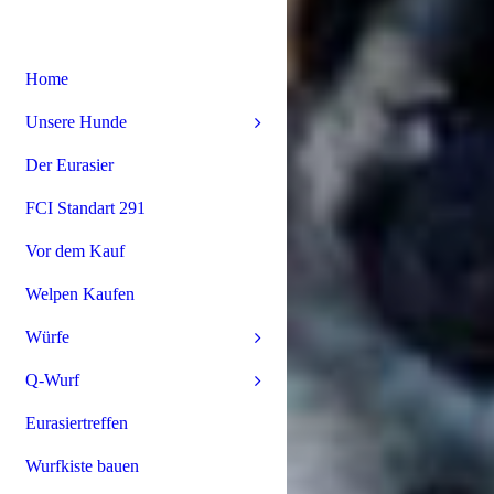
Home
Unsere Hunde
Der Eurasier
FCI Standart 291
Vor dem Kauf
Welpen Kaufen
Würfe
Q-Wurf
Eurasiertreffen
Wurfkiste bauen