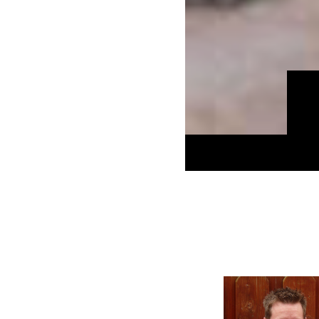
C-Wurf - Übe