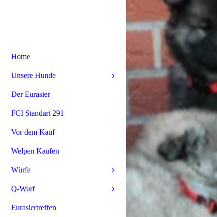
Home
Unsere Hunde
Der Eurasier
FCI Standart 291
Vor dem Kauf
Welpen Kaufen
Würfe
Q-Wurf
Eurasiertreffen