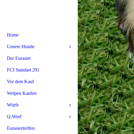
Home
Unsere Hunde
Der Eurasier
FCI Standart 291
Vor dem Kauf
Welpen Kaufen
Würfe
Q-Wurf
Eurasiertreffen